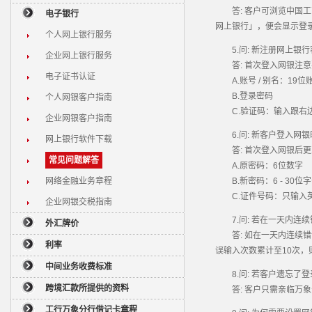
答: 客户可浏览中国工
电子银行
网上银行」，便会显示登
个人网上银行服务
5.问: 新注册网上银行
企业网上银行服务
答: 首次登入网银注意
电子证书认证
A.账号 / 别名：19位账号
B.登录密码
个人网银客户指南
C.验证码：输入跟右边
企业网银客户指南
6.问: 新客户登入网银
网上银行软件下载
答: 首次登入网银后更
常见问题解答
A.原密码：6位数字
网络金融业务章程
B.新密码：6 - 30
C.证件号码：只输入英文
企业网银交税指南
7.问: 若在一天内连续
外汇牌价
答: 如在一天内连续错
利率
误输入次数累计至10次
中间业务收费标准
8.问: 若客户遗忘了
跨境汇款所提供的资料
答: 客户只需亲临万象
工行万象分行借记卡章程